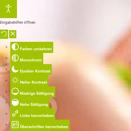
Eingabehilfen öffnen
Farben umkehren
Monochrom
Dunkler Kontrast
Heller Kontrast
Niedrige Sättigung
Hohe Sättigung
Links hervorheben
Überschriften hervorheben