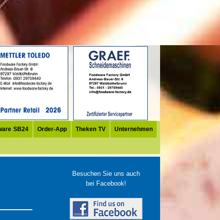
ware SB24
Order-App
Theken TV
Unternehmen
Besuchen Sie uns auch
bei Facebook!