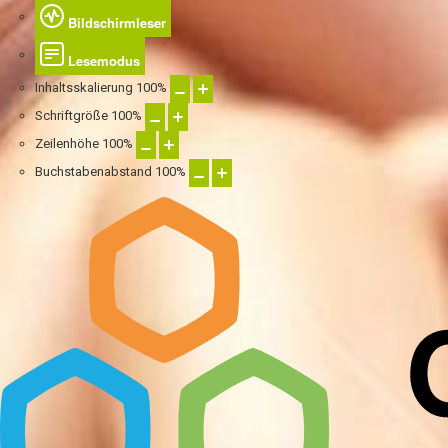
Bildschirmleser
Lesemodus
Inhaltsskalierung
100
%
Schriftgröße
100
%
Zeilenhöhe
100
%
Buchstabenabstand
100
%