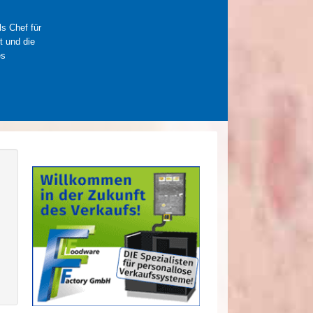
ls Chef für
t und die
es