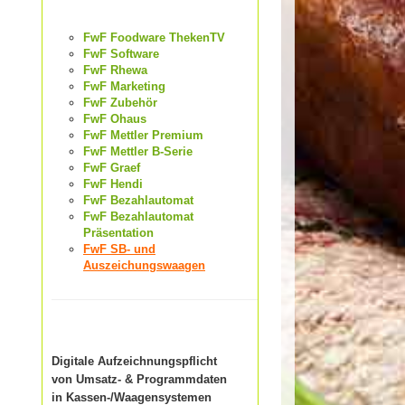
FwF Foodware ThekenTV
FwF Software
FwF Rhewa
FwF Marketing
FwF Zubehör
FwF Ohaus
FwF Mettler Premium
FwF Mettler B-Serie
FwF Graef
FwF Hendi
FwF Bezahlautomat
FwF Bezahlautomat
Präsentation
FwF SB- und
Auszeichungswaagen
Digitale Aufzeichnungspflicht
von Umsatz- & Programmdaten
in Kassen-/Waagensystemen