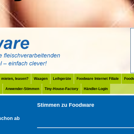
 mieten, leasen?
Waagen
Leihgeräte
Foodware Internet Filiale
Food
Anwender-Stimmen
Tiny-House-Factory
Händler-Login
Stimmen zu Foodware
schon ab