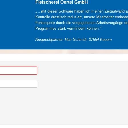
Fleischerei Oertel GmbH
„... mit dieser Software haben ich meinen Zeitaufwand a
Kontrolle drastisch reduziert, unsere Mitarbeiter entlaste
Fehlerquote durch die vorgegebenen Arbeitsvorgänge d
Programmes stark vermindern können."
Ansprechpartner: Herr Schmidt, 07554 Kauern