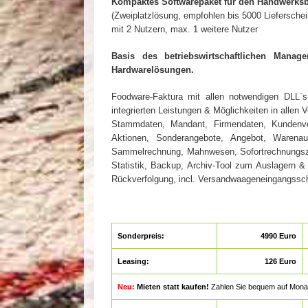
Kompaktes Softwarepaket für den Handwerksb
(Zweiplatzlösung, empfohlen bis 5000 Lieferschei
mit 2 Nutzern, max. 1 weitere Nutzer
Basis des betriebswirtschaftlichen Mana
Hardwarelösungen.
Foodware-Faktura mit allen notwendigen DLL
integrierten Leistungen & Möglichkeiten in allen 
Stammdaten, Mandant, Firmendaten, Kundenverwa
Aktionen, Sonderangebote, Angebot, Warenausg
Sammelrechnung, Mahnwesen, Sofortrechnungszwang
Statistik, Backup, Archiv-Tool zum Auslagern 
Rückverfolgung, incl. Versandwaageneingangsschn
Sonderpreis:
4990 Euro
Leasing:
126 Euro
Neu:
Mieten statt kaufen!
Zahlen Sie bequem auf Monatsba