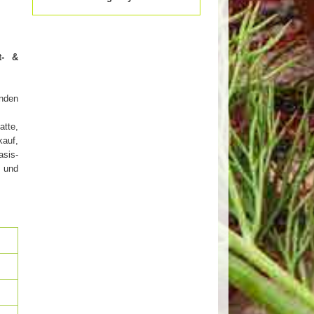
t- &
nden
atte,
kauf,
asis-
g und