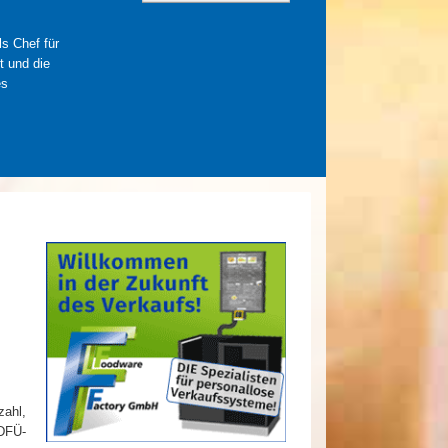
ls Chef für
t und die
es
zahl,
 DFÜ-