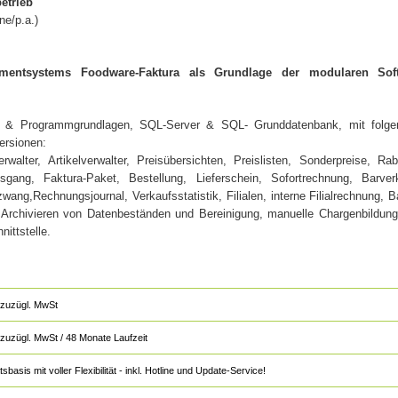
etrieb
ne/p.a.)
gementsystems Foodware-Faktura als Grundlage der modularen Sof
´s & Programmgrundlagen, SQL-Server & SQL- Grunddatenbank, mit folge
Versionen:
lter, Artikelverwalter, Preisübersichten, Preislisten, Sonderpreise, Rab
ang, Faktura-Paket, Bestellung, Lieferschein, Sofortrechnung, Barver
,Rechnungsjournal, Verkaufsstatistik, Filialen, interne Filialrechnung, B
& Archivieren von Datenbeständen und Bereinigung, manuelle Chargenbildun
ittstelle.
zuzügl. MwSt
zuzügl. MwSt / 48 Monate Laufzeit
sis mit voller Flexibilität - inkl. Hotline und Update-Service!