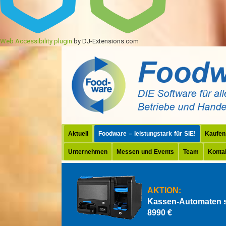
Web Accessibility plugin
by DJ-Extensions.com
Aktuell
Foodware – leistungstark für SIE!
Kaufen
Unternehmen
Messen und Events
Team
Konta
AKTION:
Kassen-Automaten 
8990 €