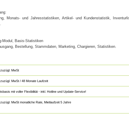
ang:
ng, Monats- und Jahresstatistiken, Artikel- und Kundenstatistik, Inventurli
.
g-Modul, Basis-Statistiken
gang, Bestellung, Stammdaten, Marketing, Chargieren, Statistiken.
zuzügl. MwSt
zuzügl. MwSt / 48 Monate Laufzeit
sis mit voller Flexibilität - inkl. Hotline und Update-Service!
zuzügl. MwSt monatliche Rate, Mietlaufzeit 5 Jahre