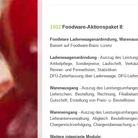
1002
Foodware-Aktionspaket II:
Foodware Ladenwaagenanbindung, Warenausg
Basiert auf Foodware-Basic Lizenz
Ladenwaagenanbindung
- Auszug des Leistun
Artikelpflege, Sonderpreise, Laufschrift, Ver
Renner- und Pennerlisten, Statistiken
DFÜ-Zeiterfassung über Ladenwaage, DFÜ-Liefer
Warenausgang
- Auszug des Leistungsumfange
Lieferschein, Bestellung, Rechnung, Filialbelast
Gutschrift, Erstellung von Preis- u. Bestelllisten
Wareneingang
- Auszug des Leistungsumfanges
Lieferantenverwaltung, Abgleich Bestellmenge
Chargenrückverfolgung, Chargenüberwachung u. 
Weitere integrierte Module: