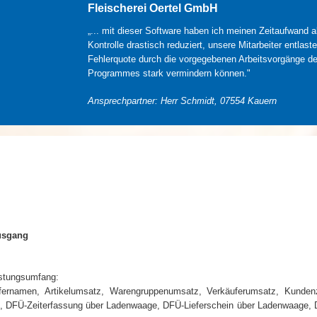
Fleischerei Oertel GmbH
„... mit dieser Software haben ich meinen Zeitaufwand a
Kontrolle drastisch reduziert, unsere Mitarbeiter entlaste
Fehlerquote durch die vorgegebenen Arbeitsvorgänge d
Programmes stark vermindern können."
Ansprechpartner: Herr Schmidt, 07554 Kauern
usgang
stungsumfang:
käufernamen, Artikelumsatz, Warengruppenumsatz, Verkäuferumsatz, Kunden
ten, DFÜ-Zeiterfassung über Ladenwaage, DFÜ-Lieferschein über Ladenwaage,