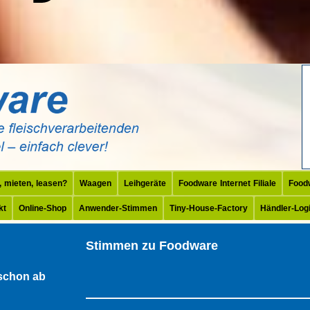
, mieten, leasen?
Waagen
Leihgeräte
Foodware Internet Filiale
Food
kt
Online-Shop
Anwender-Stimmen
Tiny-House-Factory
Händler-Log
Stimmen zu Foodware
schon ab