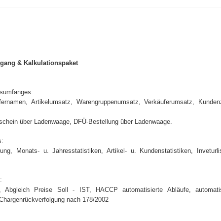
ang & Kalkulationspaket
gsumfanges:
käufernamen, Artikelumsatz, Warengruppenumsatz, Verkäuferumsatz, Kunden
schein über Ladenwaage, DFÜ-Bestellung über Ladenwaage.
s:
ung, Monats- u. Jahresstatistiken, Artikel- u. Kundenstatistiken, Inveturli
:
n, Abgleich Preise Soll - IST, HACCP automatisierte Abläufe, automat
Chargenrückverfolgung nach 178/2002