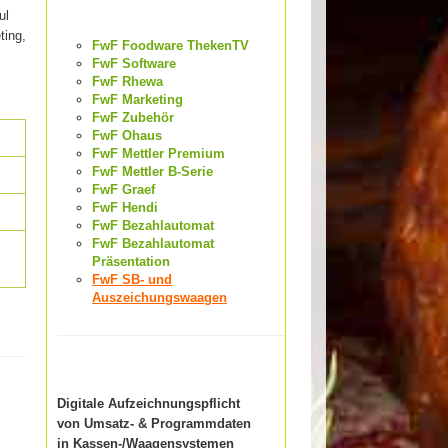
ul
ting,
FwF Foodware ThekenTV
FwF Software
FwF Rhewa
FwF Marketing
FwF Zubehör
FwF Ohaus
FwF Mettler Premium
FwF Mettler B-Serie
FwF Graef
FwF Hendi
FwF Bezahlautomat
FwF Bezahlautomat
Präsentation
FwF SB- und
Auszeichungswaagen
Digitale Aufzeichnungspflicht
von Umsatz- & Programmdaten
in Kassen-/Waagensystemen