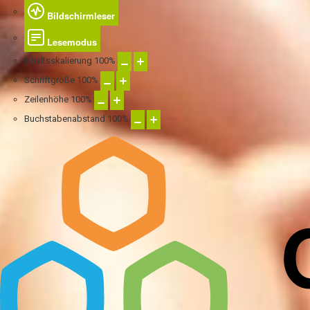
Bildschirmleser
Lesemodus
Inhaltsskalierung
100
%
Schriftgröße
100
%
Zeilenhöhe
100
%
Buchstabenabstand
100
%