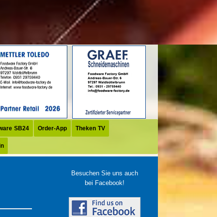
ware SB24
Order-App
Theken TV
in
Besuchen Sie uns auch
bei Facebook!