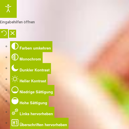
Eingabehilfen öffnen
Farben umkehren
Monochrom
Dunkler Kontrast
Heller Kontrast
Niedrige Sättigung
Hohe Sättigung
Links hervorheben
Überschriften hervorheben